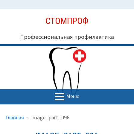
Перейти
СТОМПРОФ
к
содержимому
Профессиональная профилактика
Меню
ОСНОВНОЕ
ПУТЬ
Миссия СтомПроф
Главная
image_part_096
МЕНЮ
НА
Блог
САЙТЕ