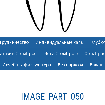
трудничество
Индивидуальные капы
Клуб о
агазин СтомПроф
Вода СтомПроф
СтомПрос
Лечебная физкультура
Без наркоза
Ваканс
IMAGE_PART_050