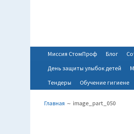
ОСНОВНОЕ
Миссия СтомПроф
Блог
Со
МЕНЮ
День защиты улыбок детей
М
Тендеры
Обучение гигиене
ПУТЬ
Главная
image_part_050
НА
САЙТЕ
(ХЛЕБНЫЕ