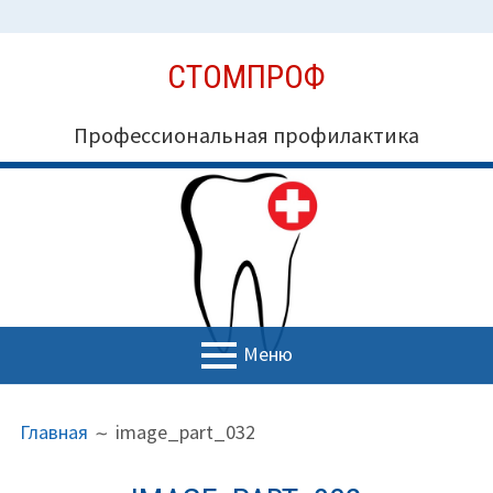
Перейти
СТОМПРОФ
к
содержимому
Профессиональная профилактика
Меню
ОСНОВНОЕ
ПУТЬ
Миссия СтомПроф
Главная
image_part_032
МЕНЮ
НА
Блог
САЙТЕ