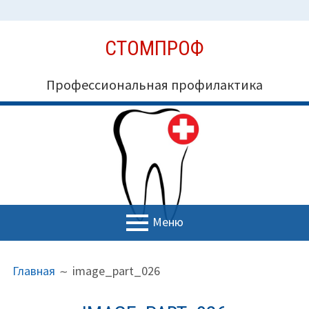
Перейти
СТОМПРОФ
к
содержимому
Профессиональная профилактика
Меню
ОСНОВНОЕ
ПУТЬ
Миссия СтомПроф
Главная
image_part_026
МЕНЮ
НА
Блог
САЙТЕ