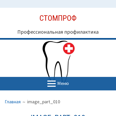
Перейти
СТОМПРОФ
к
содержимому
Профессиональная профилактика
Меню
ОСНОВНОЕ
ПУТЬ
Миссия СтомПроф
Главная
image_part_010
МЕНЮ
НА
Блог
САЙТЕ