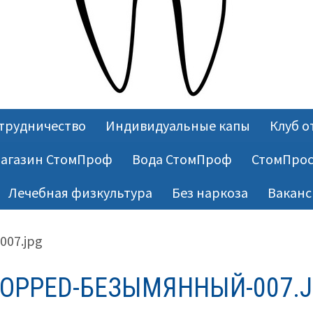
трудничество
Индивидуальные капы
Клуб о
агазин СтомПроф
Вода СтомПроф
СтомПрос
Лечебная физкультура
Без наркоза
Ваканс
007.jpg
OPPED-БЕЗЫМЯННЫЙ-007.