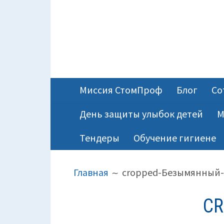
ОСНОВНОЕ
Миссия СтомПроф
Блог
Со
МЕНЮ
День защиты улыбок детей
М
Тендеры
Обучение гигиене
ПУТЬ
Главная
cropped-Безымянный-
НА
САЙТЕ
CR
(ХЛЕБНЫЕ