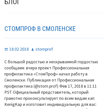
БЛОГ
(ХЛЕБНЫЕ
Сотрудничество
КРОШКИ)
Индивидуальные капы
Клуб ответственных
СТОМПРОФ В СМОЛЕНСКЕ
родителей
День защиты улыбок детей
Опубликовано
Автор
18.02.2018
stomprof
Магазин СтомПроф
С большой радостью и нескрываемой гордостью
Вода СтомПроф
сообщаем: вчера проект Профессиональная
профилактика «СтомПроф» начал работу в
СтомПросвет
Смоленске. Публикация от Профессиональная
профилактика (@stom.prof) Фев 17, 2018 в 11:11
YouTube канал
PST Официальный представитель, который
грамотно проконсультирует по всем видам кап
Тендеры
KenigKap и изготовит индивидуальную для вас: