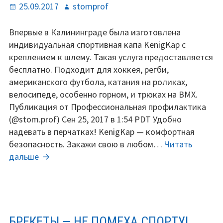
Опубликовано
Автор
25.09.2017
stomprof
Впервые в Калининграде была изготовлена
индивидуальная спортивная капа KenigKap с
креплением к шлему. Такая услуга предоставляется
бесплатно. Подходит для хоккея, регби,
американского футбола, катания на роликах,
велосипеде, особенно горном, и трюках на BMX.
Публикация от Профессиональная профилактика
(@stom.prof) Сен 25, 2017 в 1:54 PDT Удобно
надевать в перчатках! KenigKap — комфортная
безопасность. Закажи свою в любом…
Читать
Капа
дальше
с
креплением
к
шлему
БРЕКЕТЫ — НЕ ПОМЕХА СПОРТУ!