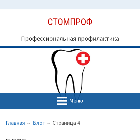
Перейти
СТОМПРОФ
к
содержимому
Профессиональная профилактика
Меню
ОСНОВНОЕ
ПУТЬ
Миссия СтомПроф
Главная
Блог
Страница 4
МЕНЮ
НА
Блог
САЙТЕ