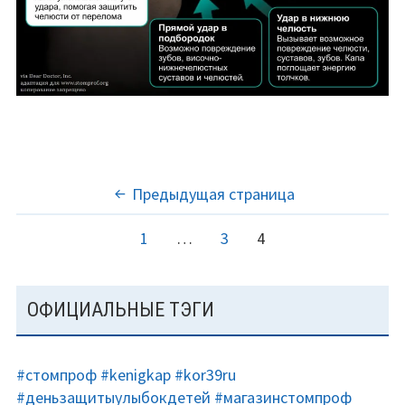
ПАГИНАЦИЯ
Предыдущая страница
ЗАПИСЕЙ
Страница
Страница
Страница
1
…
3
4
ОСНОВНАЯ
ОФИЦИАЛЬНЫЕ ТЭГИ
ПАНЕЛЬ
#стомпроф
#kenigkap
#kor39ru
#деньзащитыулыбокдетей
#магазинстомпроф