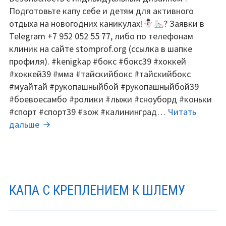
Подготовьте капу себе и детям для активного
отдыха на новогодних каникулах!
? Заявки в
Telegram +7 952 052 55 77, либо по телефонам
клиник на сайте stomprof.org (ссылка в шапке
профиля). #kenigkap #бокс #бокс39 #хоккей
#хоккей39 #мма #тайскийбокс #тайскийбокс
#муайтай #рукопашныйбой #рукопашныйбой39
#боевоесамбо #ролики #лыжи #сноуборд #коньки
#спорт #спорт39 #зож #калининград…
Читать
Внимание,
дальше
акция!
КАПА С КРЕПЛЕНИЕМ К ШЛЕМУ