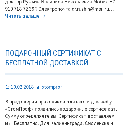
доктор Ружьин Илларион Николаевич Мобил +7
Обучение гигиене
910 718 72 39 ? Электропочта dr.ruzhin@mail.ru…
Лечебная физкультура
СтомПроф
Читать дальше
в
Без наркоза
Смоленске
Вакансии
ПОДАРОЧНЫЙ СЕРТИФИКАТ С
Поддержать
БЕСПЛАТНОЙ ДОСТАВКОЙ
Контакты
Опубликовано
Автор
10.02.2018
stomprof
В преддверии праздников для него и для неё у
«СтомПроф» появились подарочные сертификаты.
Сумму определяете вы. Сертификат доставляем
мы. Бесплатно. Для Калининграда, Смоленска и