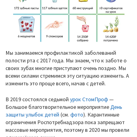
Обучение гигиене
Лечебная физкультура
Без наркоза
Вакансии
Мы занимаемся профилактикой заболеваний
Поддержать
полости рта с 2017 года. Мы знаем, что к заботе о
своих зубах многие приступают очень поздно. Мы
Контакты
всеми силами стремимся эту ситуацию изменить. А
изменить это проще всего, начав с детей.
В 2019 состоялся седьмой
урок СтомПроф
—
Большое благотворительное мероприятие
День
защиты улыбок детей
(см.
фото
). Карантинные
ограничения Роспотребнадзора пока запрещают
массовые мероприятия, поэтому в 2020 мы провели