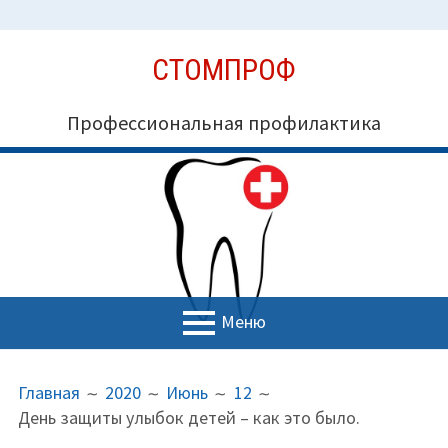
Перейти
СТОМПРОФ
к
содержимому
Профессиональная профилактика
Меню
ОСНОВНОЕ
ПУТЬ
Миссия СтомПроф
Главная
2020
Июнь
12
МЕНЮ
НА
День защиты улыбок детей – как это было.
Блог
САЙТЕ