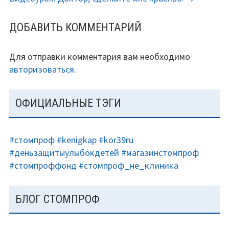
ЗАПИСЯМ
ДОБАВИТЬ КОММЕНТАРИЙ
Для отправки комментария вам необходимо
авторизоваться
.
ОСНОВНАЯ
ОФИЦИАЛЬНЫЕ ТЭГИ
ПАНЕЛЬ
#стомпроф
#kenigkap
#kor39ru
#деньзащитыулыбокдетей
#магазинстомпроф
#стомпроффонд
#стомпроф_не_клиника
БЛОГ СТОМПРОФ