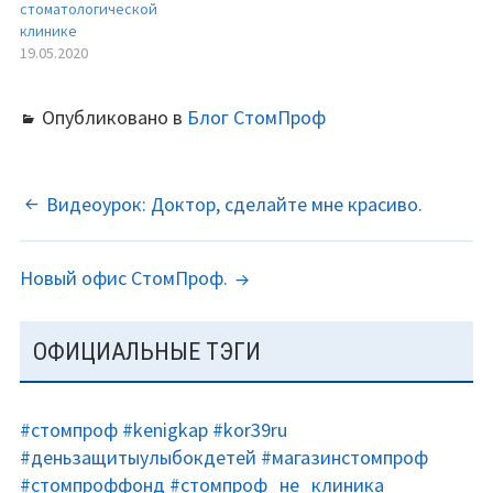
стоматологической
клинике
19.05.2020
Опубликовано в
Блог СтомПроф
НАВИГАЦИЯ
Видеоурок: Доктор, сделайте мне красиво.
ПО
Новый офис СтомПроф.
ЗАПИСЯМ
ОСНОВНАЯ
ОФИЦИАЛЬНЫЕ ТЭГИ
ПАНЕЛЬ
#стомпроф
#kenigkap
#kor39ru
#деньзащитыулыбокдетей
#магазинстомпроф
#стомпроффонд
#стомпроф_не_клиника