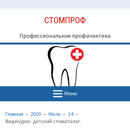
Перейти
СТОМПРОФ
к
содержимому
Профессиональная профилактика
Меню
ОСНОВНОЕ
ПУТЬ
Миссия СтомПроф
Главная
2020
Июль
14
МЕНЮ
НА
Видеоурок: детский стоматолог.
Блог
САЙТЕ