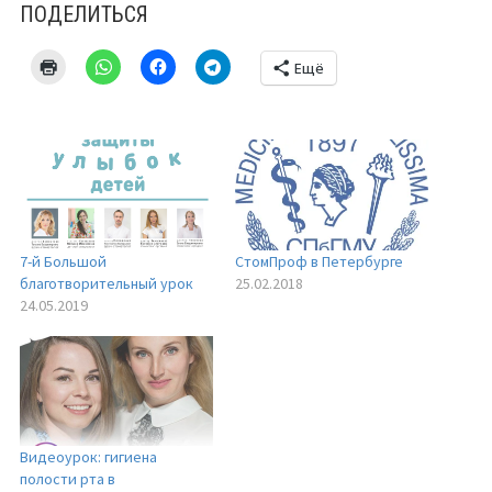
Обучение гигиене
ПОДЕЛИТЬСЯ
Лечебная физкультура
Ещё
Без наркоза
Вакансии
Поддержать
Контакты
7-й Большой
СтомПроф в Петербурге
благотворительный урок
25.02.2018
24.05.2019
Видеоурок: гигиена
полости рта в