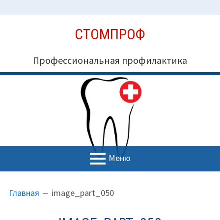
Перейти
СТОМПРОФ
к
содержимому
Профессиональная профилактика
Меню
ОСНОВНОЕ
ПУТЬ
Миссия СтомПроф
Главная
image_part_050
МЕНЮ
НА
Блог
САЙТЕ